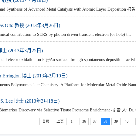
授 (2013年4月18日)
 Synthesis of Advanced Metal Catalysts with Atomic Layer Depositio
 Otto 教授 (2013年3月26日)
 contribution to SERS by photon driven transient electron (or hole) t...
 (2013年3月25日)
 electrooxidation on Pt@Au surface through spontaneous deposition: activ
Errington 博士 (2013年3月19日)
 Polyoxometalate Chemistry: A Platform for Molecular Metal Oxide Nanos
. Lee 博士 (2013年3月18日)
arker Discovery via Selective Tissue Proteome Enrichment 报 告 人: Dr. C
...
...
首页
上页
1
36
37
38
39
40