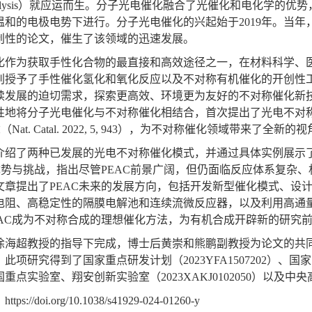
lysis
）就应运而生。分子光电催化融合了光催化和电化学的优势
温和的电极电势下进行。分子光电催化的兴起始于
2019
年。当年
创性的论文，催生了该领域的迅速发展。
化作为获取手性化合物的最直接和高效途径之一，在材料科学、
别授予了手性催化氢化和氧化反应以及不对称有机催化的开创性
续发展的迫切需求，探索更高效、环境更为友好的不对称催化新
性地将分子光电催化与不对称催化相结合，首次提出了光电不对
念（
Nat. Catal. 2022, 5, 943
），为不对称催化领域带来了全新的视
介绍了两种已发展的光电不对称催化模式，并通过具体实例展示
优势与挑战，指出尽管
PEAC
前景广阔，但仍面临反应体系复杂、
文章提出了
PEAC
未来的发展方向，包括开发新型催化模式、设
电阻、高稳定性的隔膜电解池和连续流微反应器，以及利用高通
AC
成为不对称合成的理想催化方法，为有机合成开辟新的研究
徐海超教授的指导下完成，博士后黄崇和熊鹏副教授为论文的共
。此项研究得到了国家重点研发计划（
2023YFA1507202
）、国家
国重点实验室、翔安创新实验室（
2023XAKJ0102050
）以及中央
：
https://doi.org/10.1038/s41929-024-01260-y