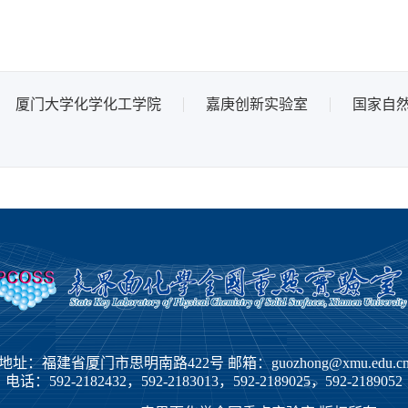
厦门大学化学化工学院
嘉庚创新实验室
国家自
地址：福建省厦门市思明南路422号 邮箱：guozhong@xmu.edu.c
电话：592-2182432，592-2183013，592-2189025，592-2189052