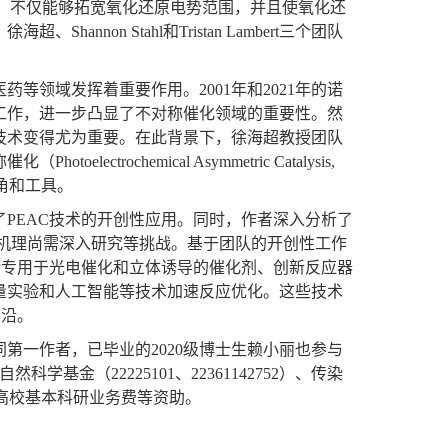
，不仅能够拓宽氧化还原电势范围，并且使氧化还
，徐海超、
Shannon Stahl
和
Tristan Lambert
三个团队
医药等领域发挥着重要作用。
2001
年和
2021
年的诺
工作，进一步凸显了不对称催化领域的重要性。然
技术变得尤为重要。在此背景下，徐海超教授团队
称催化（
Photoelectrochemical Asymmetric Catalysis,
角和工具。
了
PEAC
技术的开创性应用。同时，作者深入分析了
机理尚需深入研究等挑战。基于团队的开创性工作
计专用于光电催化和立体诱导的催化剂、创新反应器
量实验和人工智能等技术加速反应优化。这些技术
前沿。
同第一作者，已毕业的
2020
级博士生赖小丽也参与
自然科学基金（
22225101
、
22361142752
）、传染
高校基本科研业务费等资助。