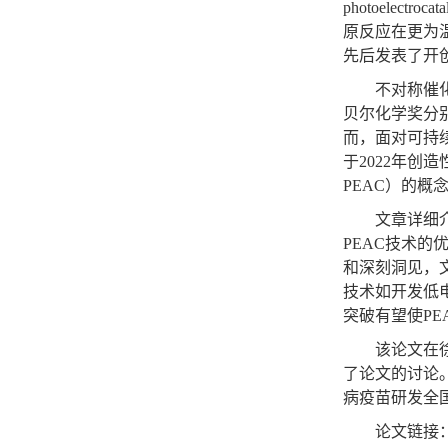
photoelectrocata
原反应在更为
先后发表了开
不对称催
贝尔化学奖分
而，面对可持
于
2022
年创造
PEAC
）的概
文章详细
PEAC
技术的
和深刻洞见，
技术如开发低
突破有望使
PE
该论文在
了论文的讨论
病疫苗研发全
论文链接