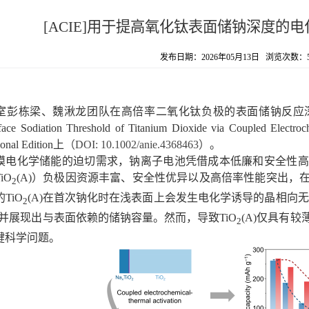
[ACIE]用于提高氧化钛表面储钠深度的
发布日期：2026年05月13日 浏览次数：
室彭栋梁、魏湫龙团队在
高倍率二氧化钛负极的表面储钠反应
ace Sodiation Threshold of Titanium Dioxide via Coupled Electroc
onal Edition
上
（
DOI: 10.1002/anie.4368463
）
。
模电化学储能的迫切需求，钠离子电池凭借成本低廉和安全性高
TiO
(A)）
负极
因资源丰富、安全性优异以及高倍率性能突出，
2
TiO
(A)在首次钠化时在
浅
表面上
会
发生电化学诱导的晶
相向无
2
并展现出
与表面依赖的储钠容量。
然而，导致
TiO
(A)仅具有较
2
键科学问题。