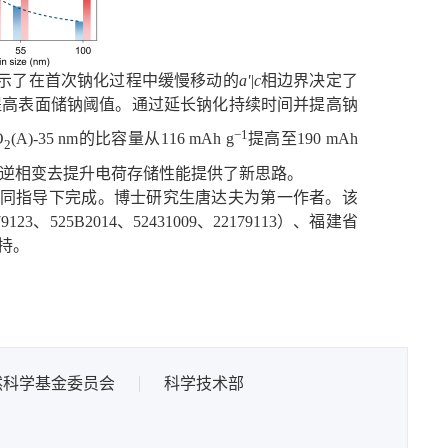
示了
在
首次
钠化过程中缓慢
移动
的
a'|c
相
边界决定了
提高表面储钠阈值。通过延长钠化持续时间并提高钠
−1
O
(A)-35 nm的
比容量从
116 mAh g
提高至
190 mAh
2
逆相变去提升电荷存储性能提供了新思路
。
同指导下完成。博士研究生唐达夫为第一作者。该
、525B2014、52431009、22179113）、福建省
持
。
然科学基金委员会
科学技术部