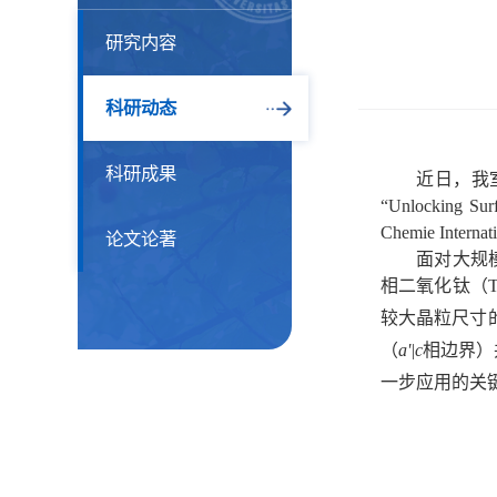
研究内容
科研动态
科研成果
近日，我
“Unlocking Surf
Chemie Internati
论文论著
面对大规
相二氧化钛（
较大晶粒尺寸的
（
a'|c
相
边界）
一步应用的关