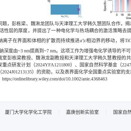
问题，彭栋梁、魏湫龙团队与天津理工大学韩久慧团队
合作，
揭
活性层的厚度
，并提出
了一种
电化学与热场耦合的激活策略去
钠离子在界面和体相的
扩散
而
持续推进
a'|c
相
边界
的移动
，
将
Ti
钠深度
由
~
3 nm提
高
到
~
7 nm。
这项工作为增强电化学诱导的不可
我室彭栋梁教授、魏湫龙副教授和天津理工大学韩久慧教授的共
研发计划（2024YFA1211800）、国家自然科学基金（22479123
24J01213135）的资助
，以及表界面化学全国重点实验室的支
：
https://onlinelibrary.wiley.com/doi/10.1002/anie.4368463
厦门大学化学化工学院
嘉庚创新实验室
国家自