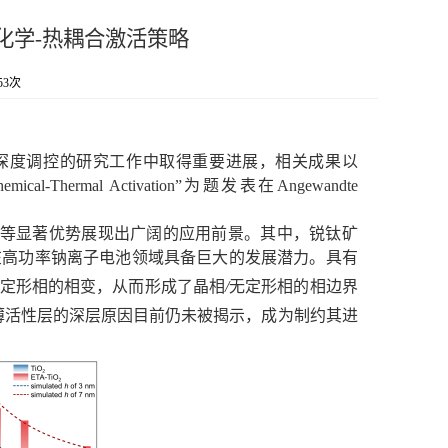
电化学-热耦合激活策略
53
次
深度调控的研究工作中
取得重要进展，相关成果以
hemical-Thermal Activation”
为题
发表在
Angewandte
等显著优势展现出广阔的应用前景。其中，锐钛矿
在高功率钠离子电池领域具备巨大的发展潜力。具有
定形
相的相变，从而形成了晶
相
/
无定形
相
的相
边界
薄活性层的
深层原因
目前仍未被揭示，成为制约其进