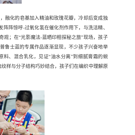
中，融化的皂基加入精油和玫瑰花瓣，冷却后变成独
引发阵阵惊呼-过氧化氢在催化剂作用下，与洗洁精、
奇观；在“光影魔法-蓝晒印相探秘之旅”现场，孩子
普鲁士蓝的专属作品逐渐显现，不少孩子兴奋地举
原料、混合乳化，见证“油水分离”到细腻膏霜的蜕
传统纹样与分子结构巧妙结合，孩子们在编织中理解原