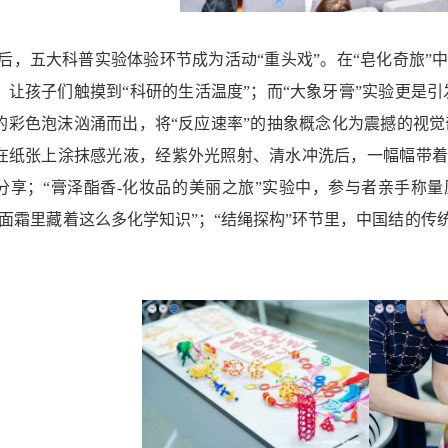
后，五大科普实验体验环节成为活动“重头戏”。在“皂化奇旅”
，让孩子们触摸到“科研的生活温度”；而“大象牙膏”实验更是
的彩色泡沫汹涌而出，将“反应速率”的抽象概念化为震撼的视觉
在纸张上涂抹感光液，经紫外光照射、清水冲洗后，一幅幅带着
分享；“膏泽酯香-化妆品的美丽之旅”实验中，参与者亲手称量
来面霜里藏着这么多化学知识”；“结绳探构”环节里，中国结的