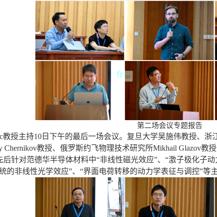
第二场会议专题报告
c
教授主持
10
日下午的最后一场会议。复旦大学吴施伟教授、浙
y Chernikov
教授、俄罗斯约飞物理技术研究所
Mikhail Glazov
教授
后针对范德华半导体材料中“非线性磁光效应”、“激子极化子动力
系统的非线性光学效应”、“界面电荷转移的动力学表征与调控”等