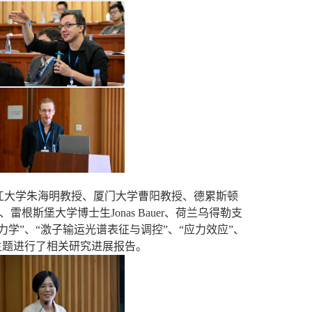
江大学朱海明教授、厦门大学曹阳教授、德累斯顿
、雷根斯堡大学博士生
Jonas Bauer
、荷兰乌得勒支
学”、“激子输运光谱表征与调控”、“应力效应”、
主题进行了相关研究进展报告。