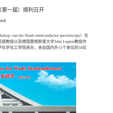
（第一届）顺利召开
49
次
shop: van der Waals semiconductor spectroscopy
）在
任斌教授以及德国雷根斯堡大学
John Lupton
教授作
学化学化工学院承办，来自国内外
15
个单位的
34
位