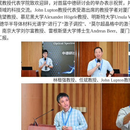
斌教授代表学院致欢迎辞，对首届中德研讨会的举办表示祝贺，
领域的科技交流。
John Lupton
教授代表受邀出席的教授学者对厦
姚望教授、慕尼黑大学
Alexander Högele
教授、明斯特大学
Ursula 
范德华半导体材料光谱学”进行了“激子调控”、“莫尔超晶格中的
、南京大学刘尔富教授、雷根斯堡大学博士生
Andreas Beer
、厦门
汇报。
林楷强教授、任斌教授、
John Lupton
教