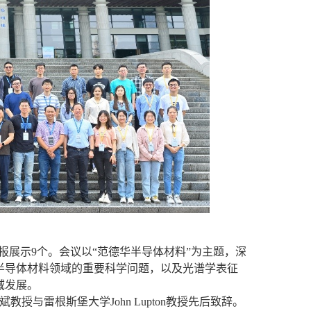
报展示
9
个。会议以
“
范德华半导体材料
”
为主题，深
半导体材料领域的重要科学问题，以及光谱学表征
域发展。
斌教授与雷根斯堡大学
John Lupton
教授先后致辞。