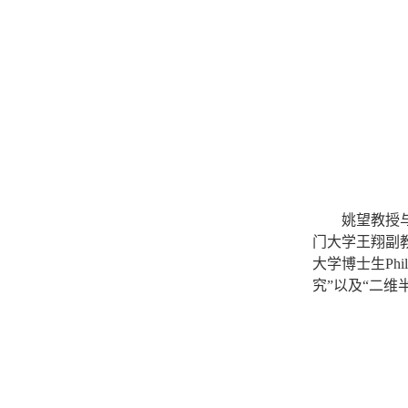
姚望教授
门大学王翔副
大学博士生
Phi
究”以及“二