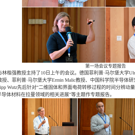
第一场会议专题报告
与林楷强教授主持了
10
日上午的会议。德国菲利普
·
马尔堡大学
Ul
教授、菲利普
·
马尔堡大学
Ermin Malic
教授、中国科学院半导体研
lipp Wutz
先后针对“二维固体和界面电荷转移过程的时间分辨动量
维半导体材料在拉曼领域的相关进展”等主题作专题报告。