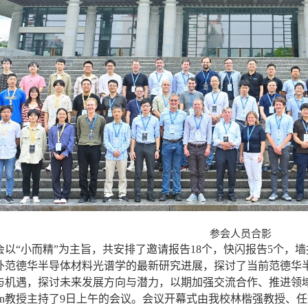
参会人员合影
会以“小而精”为主旨，共安排了邀请报告
18
个，快闪报告
5
个，墙
外范德华半导体材料光谱学的最新研究进展，探讨了当前范德华
与机遇，探讨未来发展方向与潜力，以期加强交流合作、推进领
n
教授主持了
9
日上午的会议。会议开幕式由我校林楷强教授、任