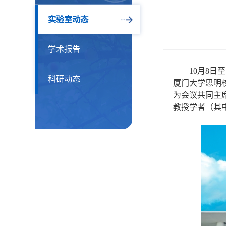
实验室动态
学术报告
10
月
8
日至
科研动态
厦门大学思明
为会议共同主
教授学者（其