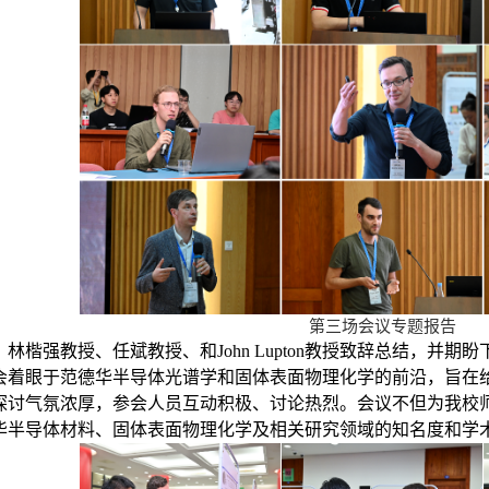
第三场会议专题报告
，林楷强教授、任斌教授、和
John Lupton
教授致辞总结，并期盼
会着眼于范德华半导体光谱学和固体表面物理化学的前沿，旨在
探讨气氛浓厚，参会人员互动积极、讨论热烈。会议不但为我校
华半导体材料、固体表面物理化学及相关研究领域的知名度和学