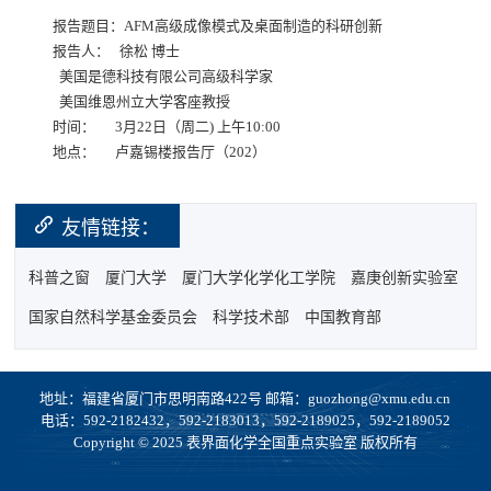
报告题目：AFM高级成像模式及桌面制造的科研创新
报告人： 徐松 博士
美国是德科技有限公司高级科学家
美国维恩州立大学客座教授
时间： 3月22日（周二) 上午10:00
地点： 卢嘉锡楼报告厅（202）
友情链接：
科普之窗
厦门大学
厦门大学化学化工学院
嘉庚创新实验室
国家自然科学基金委员会
科学技术部
中国教育部
地址：福建省厦门市思明南路422号 邮箱：guozhong@xmu.edu.cn
电话：592-2182432，592-2183013，592-2189025，592-2189052
Copyright © 2025 表界面化学全国重点实验室 版权所有