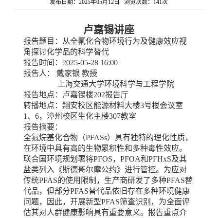
发布日期：2025年05月12日 浏览次数：
141
次
卢嘉锡讲座
报告题目：从全氟化合物环境行为及健康效应视
角探讨化学品的科学替代
报告时间：
2025-05-28 16:00
报告人：
戴家银
教授
上海交通大学环境科学与工程学院
报告地点：卢嘉锡楼
202报告厅
转播地点：翔安校区能源材料大楼
3号楼会议室
1、6，漳州校区生化主楼307教室
报告摘要：
全氟烷基化合物（
PFASs）具有独特的理化性质，
在环境中具有高的生物累积性和多种毒性效应。
联合国环境规划署将PFOS，PFOA和PFHxS及其
盐类列入《斯德哥尔摩公约》进行管控。为应对
传统PFAS的使用限制，生产商研发了多种PFAS替
代品，但部分PFAS替代品依旧存在多种环境健康
问题，因此，开展新型PFAS筛查识别，为全面评
估其对人群健康影响具有重要意义。报告重点介