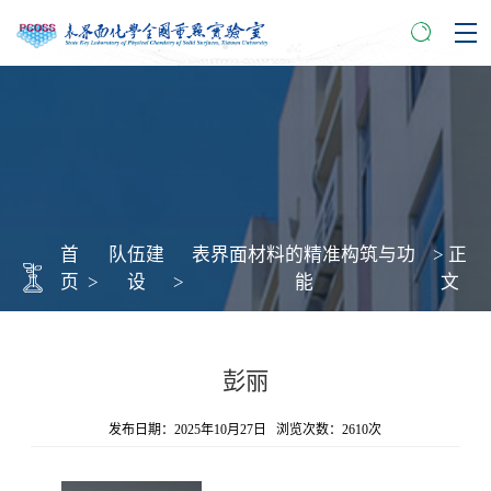
首
队伍建
表界面材料的精准构筑与功
> 正
页
>
设
>
能
文
彭丽
发布日期：2025年10月27日 浏览次数：
2610
次