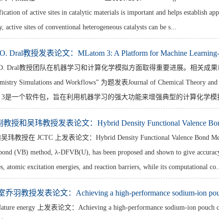
ion of active sites in catalytic materials is important and helps establish appr
y, active sites of conventional heterogeneous catalysts can be s...
O. Dral教授发表论文：MLatom 3: A Platform for Machine Learning-E
. Dral教授团队在机器学习和计算化学模拟方面取得重要进展。相关成果以“MLatom 3: A 
emistry Simulations and Workflows” 为题发表Journal of Chemical Theory a
atom 3是一个软件包，旨在利用机器学习的强大功能来增强典型的计算化学
授和吴玮教授发表论文：Hybrid Density Functional Valence Bond 
JCTC 上发表论文：Hybrid Density Functional Valence Bond Method with
 bond (VB) method, λ-DFVB(U), has been proposed and shown to give accuracy 
s, atomic excitation energies, and reaction barriers, while its computational co.
 我室乔羽教授发表论文：Achieving a high-performance sodium-ion pouc
nergy 上发表论文：Achieving a high-performance sodium-ion pouch cell by reg