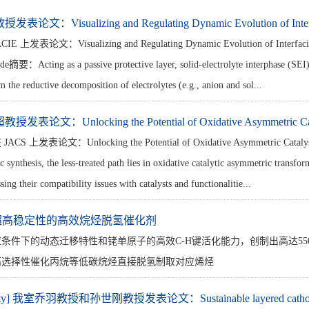
论文：Visualizing and Regulating Dynamic Evolution of Interf
论文：Visualizing and Regulating Dynamic Evolution of Interfacial Elec
摘要：Acting as a passive protective layer, solid-electrolyte interphase (SEI) pl
 the reductive decomposition of electrolytes (e.g., anion and sol...
表论文：Unlocking the Potential of Oxidative Asymmetric Cata
发表论文：Unlocking the Potential of Oxidative Asymmetric Catalysis wi
c synthesis, the less-treated path lies in oxidative catalytic asymmetric transf
ing their compatibility issues with catalysts and functionalitie...
超高稳定性的高效烷烃脱氢催化剂
条件下的动态迁移特性和铑单原子的高效C-H键活化能力，创制出高达5500
高选择性催化丙烷等低碳烷烃直接脱氢制取对应烯烃
nability] 我室乔羽教授和孙世刚教授发表论文：Sustainable layered cathod