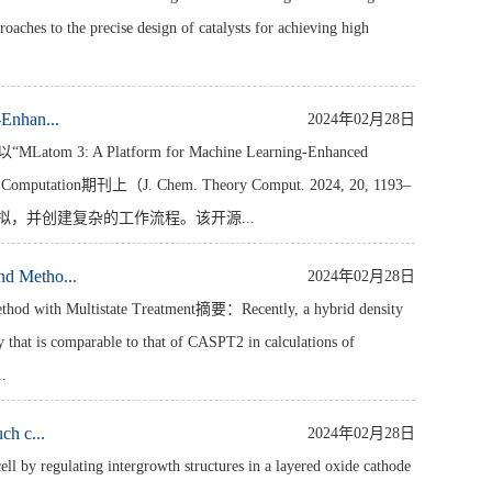
oaches to the precise design of catalysts for achieving high
nhan...
2024年02月28日
Platform for Machine Learning-Enhanced
nd Computation期刊上（J. Chem. Theory Comput. 2024, 20, 1193–
模拟，并创建复杂的工作流程。该开源...
Metho...
2024年02月28日
 Multistate Treatment摘要：Recently, a hybrid density
that is comparable to that of CASPT2 in calculations of
..
h c...
2024年02月28日
ulating intergrowth structures in a layered oxide cathode