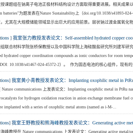
在钠离子电池正极材料结构设计方面取得重要进展。相关成果以“Sustainable layered ca
ium-ion batteries”为题发表在Nature Sustainability上（doi.org/10
，尤其在大规模储能领域显示出巨大的应用前景。层状钠过渡金属氧化物（Na
cations ] 我室张力教授发表论文：Self-assembled hydrated copper coord
题组联合材料学院张桥保教授以及中国科学院上海硅酸盐研究所刘建军研
 hydrated copper coordination compounds as ionic conductors for room tem
ons（DOI: 10.1038/s41467-024-45372-2）。 作为固态电池的核
cations] 我室黄小青教授发表论文：Implanting oxophilic metal in PtRu 
 communications 上发表论文：Implanting oxophilic metal in PtRu nanowire
rocatalysts for hydrogen oxidation reaction in anion exchange membrane fuel cell,
e implanted with a series of oxophilic metal atoms (named as i-M-...
ications] 我室王野教授和熊海峰教授发表论文：Generating active metal/
ature communications 上发表论文：Generating active metal/oxide reverse