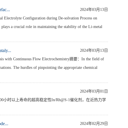
ac...
2024年03月13日
trolyte Configuration during De-solvation Process on
ays a crucial role in maintaining the stability of the Li-metal
ly...
2024年03月13日
th Continuous Flow Electrochemistry摘要：In the field of
ormations. The hurdles of pinpointing the appropriate chemical
2024年03月01日
小时以上寿命的超高稳定性In/Rh@S-1催化剂，在近热力学
e...
2024年02月29日