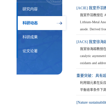
[ACIE] 我室乔羽教授发表
研究内容
我室乔羽教授在 ACIE 上发表
Lithium-Metal Anode
科研动态
anode. Derived from
科研成果
[JACS] 我室徐海超教授发
我室徐海超教授在 JACS 上
论文论著
catalytic asymmetri
oxidants and address
重要突破：具有
利用铟元素在反应
平衡收率条件下
[Nature sustai