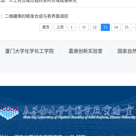
峰滔：人工光合成过程的全时空域成像研究
珵：二维硼烯的精准合成与表界面调控
...
...
首页
上页
1
11
12
13
14
15
厦门大学化学化工学院
嘉庚创新实验室
国家自